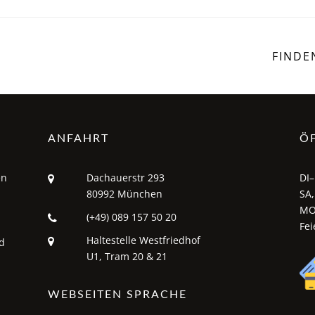
FINDE
ANFAHRT
Ö
en
Dachauerstr 293
DI–
80992 München
SA,
MO
(+49) 089 157 50 20
Fei
Haltestelle Westfriedhof
d
U1, Tram 20 & 21
WEBSEITEN SPRACHE