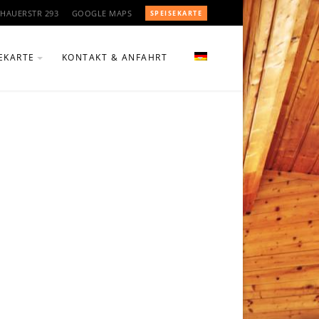
HAUERSTR 293
GOOGLE MAPS
SPEISEKARTE
EKARTE
KONTAKT & ANFAHRT
CHTE
ÄNKE & WEINE
N