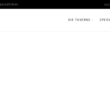
pezialitäten
DAC
DIE TAVERNE
SPEIS
IM LAUFE DER JAHRE
GERI
GRIECHISCHE KÜCHE
GETR
MÜNCHNER BIERGARTE
HOLZKOHLEGRILL
FOTOGALERIE