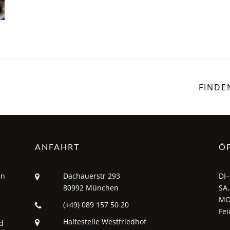
FINDE
ANFAHRT
Ö
en
Dachauerstr 293
DI–
80992 München
SA,
MO
(+49) 089 157 50 20
Fei
Haltestelle Westfriedhof
d