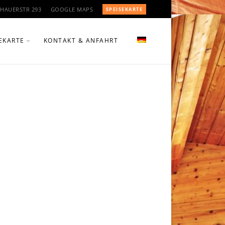
HAUERSTR 293
GOOGLE MAPS
SPEISEKARTE
EKARTE
KONTAKT & ANFAHRT
CHTE
ÄNKE & WEINE
N