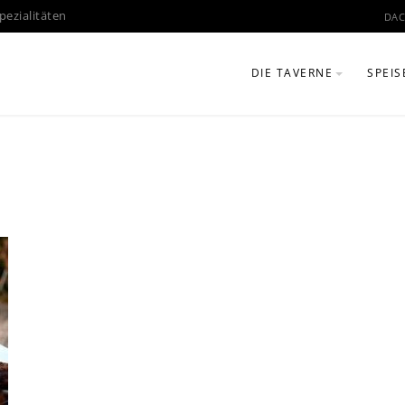
pezialitäten
DAC
DIE TAVERNE
SPEIS
IM LAUFE DER JAHRE
GERI
GRIECHISCHE KÜCHE
GETR
MÜNCHNER BIERGARTE
HOLZKOHLEGRILL
FOTOGALERIE