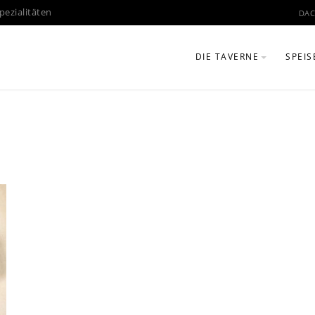
pezialitäten
DAC
DIE TAVERNE
SPEIS
IM LAUFE DER JAHRE
GERI
GRIECHISCHE KÜCHE
GETR
MÜNCHNER BIERGARTE
HOLZKOHLEGRILL
FOTOGALERIE