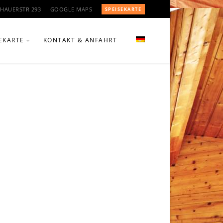
HAUERSTR 293
GOOGLE MAPS
SPEISEKARTE
EKARTE
KONTAKT & ANFAHRT
CHTE
ÄNKE & WEINE
N