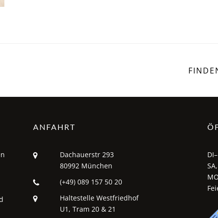
FINDE
ANFAHRT
Ö
en
Dachauerstr 293
DI–
80992 München
SA,
MO
(+49) 089 157 50 20
Fei
Haltestelle Westfriedhof
d
U1, Tram 20 & 21