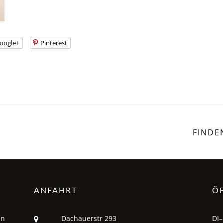
oogle+
Pinterest
FINDE
ANFAHRT
Ö
en
Dachauerstr 293
DI–