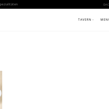
pezialitäten
DAC
TAVERN
MEN
OVER THE YEARS
MEN
GREEK KITCHEN
MEN
MUNICH BIERGAR
CHARCOAL GRILL
GALLERY