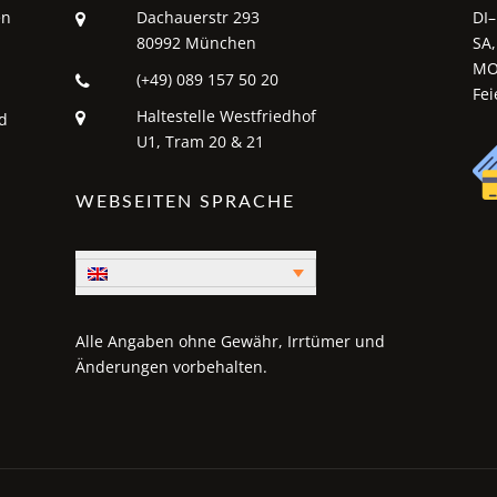
en
Dachauerstr 293
DI–
80992 München
SA,
MO
(+49) 089 157 50 20
Fei
Haltestelle Westfriedhof
d
U1, Tram 20 & 21
WEBSEITEN SPRACHE
Alle Angaben ohne Gewähr, Irrtümer und
Änderungen vorbehalten.