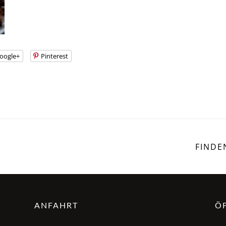
oogle+
Pinterest
FINDE
ANFAHRT
Ö