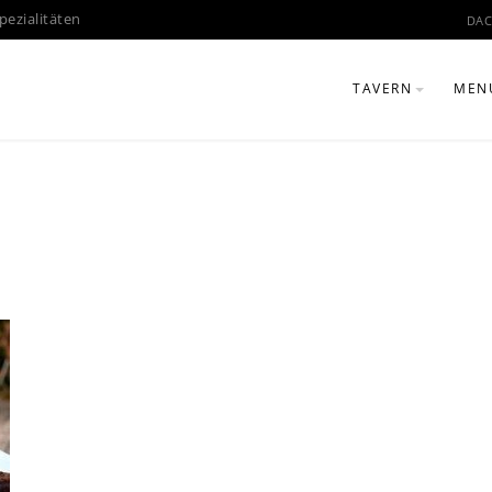
pezialitäten
DAC
TAVERN
MEN
OVER THE YEARS
MEN
GREEK KITCHEN
MEN
MUNICH BIERGAR
CHARCOAL GRILL
GALLERY