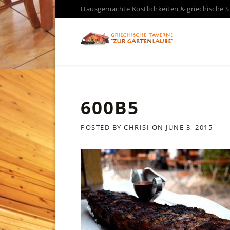
Skip
Hausgemachte Köstlichkeiten & griechische S
to
content
600B5
POSTED BY
CHRISI
ON
JUNE 3, 2015